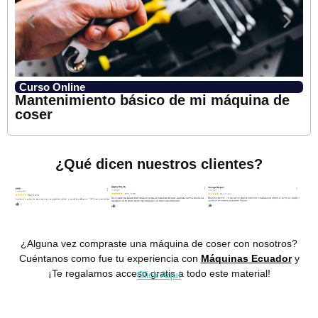
Curso Online
¿
Mantenimiento básico de mi máquina de
coser
¿Qué dicen nuestros clientes?
¿Alguna vez compraste una máquina de coser con nosotros?
Cuéntanos como fue tu experiencia con
Máquinas Ecuador
y
¡Te regalamos acceso gratis a todo este material!
Click Aquí