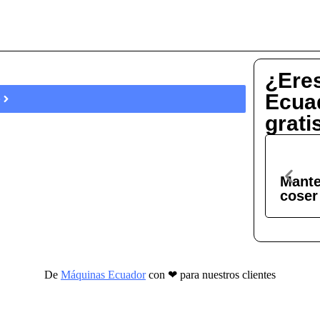
¿Eres
Ecua
e
grati
Curso 
Mante
coser
De
Máquinas Ecuador
con ❤ para nuestros clientes